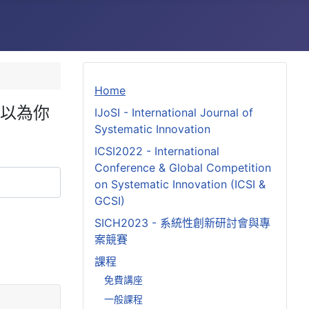
Home
以為你
IJoSI - International Journal of
Systematic Innovation
ICSI2022 - International
Conference & Global Competition
on Systematic Innovation (ICSI &
GCSI)
SICH2023 - 系統性創新研討會與專
案競賽
課程
免費講座
一般課程