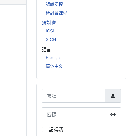
認證課程
研討會課程
研討會
ICSI
SICH
語言
English
简体中文
帳號
密碼
顯示密碼
記得我