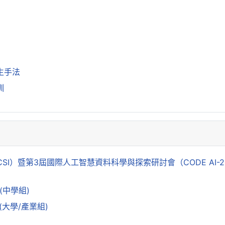
再生手法
訓
 & GCSI）暨第3屆國際人工智慧資料科學與探索研討會（CODE AI-
賽(中學組)
賽(大學/產業組)