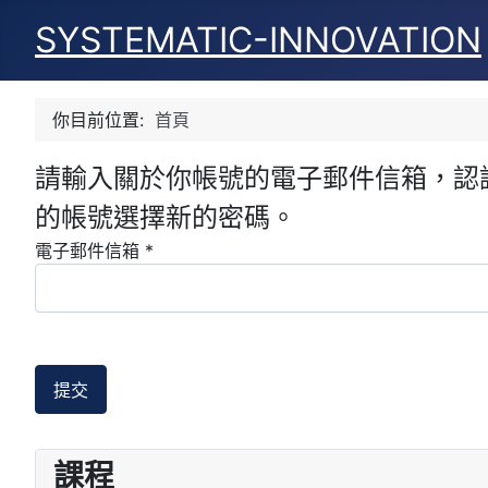
SYSTEMATIC-INNOVATION
你目前位置:
首頁
請輸入關於你帳號的電子郵件信箱，認
的帳號選擇新的密碼。
電子郵件信箱
*
提交
課程